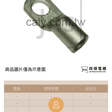
數量
標準單價
出貨日
-
-
-
-
-
-
-
-
-