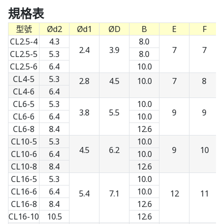
規格表
型號
Ød2
Ød1
ØD
B
E
F
CL2.5-4
4.3
8.0
2.4
3.9
7
7
CL2.5-5
5.3
8.0
CL2.5-6
6.4
10.0
CL4-5
5.3
2.8
4.5
10.0
7
8
CL4-6
6.4
CL6-5
5.3
10.0
3.8
5.5
9
9
CL6-6
6.4
10.0
CL6-8
8.4
12.6
CL10-5
5.3
10.0
4.5
6.2
9
10
CL10-6
6.4
10.0
CL10-8
8.4
12.6
CL16-5
5.3
10.0
CL16-6
6.4
10.0
5.4
7.1
12
11
CL16-8
8.4
12.6
CL16-10
10.5
12.6