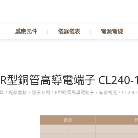
感應元件
儀器儀表
電源電線
R型銅管高導電端子 CL240-
首頁
/
配線器材
/
端子系列
/
R型銅管高導電端子
/
有檢視孔
/
CL240-
數量
-
-