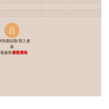
-
-
-
-
擊快速註冊/登入會
員
查看最新
優惠價格