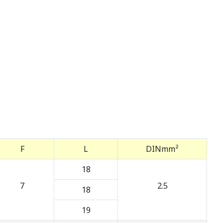
F
L
DINmm²
18
7
2.5
18
19