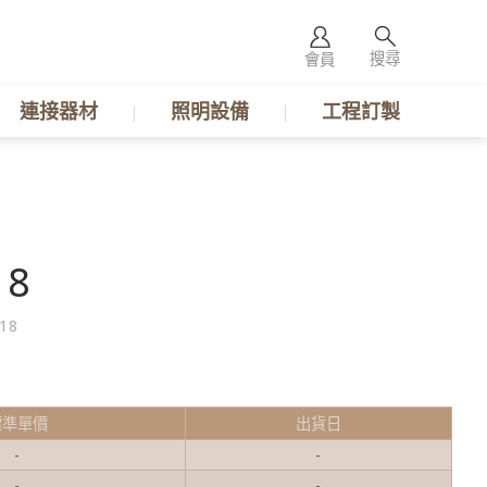
搜尋
會員
連接器材
照明設備
工程訂製
18
18
標準單價
出貨日
-
-
-
-