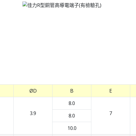
ØD
B
E
8.0
3.9
7
8.0
10.0