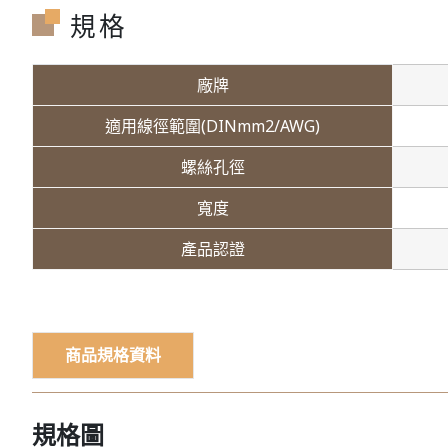
規格
廠牌
適用線徑範圍(DINmm2/AWG)
螺絲孔徑
寬度
產品認證
商品規格資料
規格圖