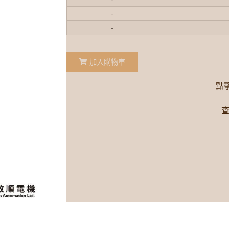
-
-
加入購物車
點