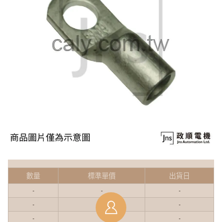
數量
標準單價
出貨日
-
-
-
-
-
-
-
-
-