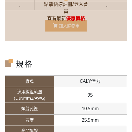
點擊快速註冊/登入會
-
-
-
員
查看最新
優惠價格
加入購物車
規格
CALY佳力
95
10.5mm
25.5mm