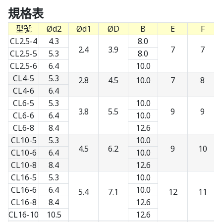
規格表
型號
Ød2
Ød1
ØD
B
E
F
CL2.5-4
4.3
8.0
2.4
3.9
7
7
CL2.5-5
5.3
8.0
CL2.5-6
6.4
10.0
CL4-5
5.3
2.8
4.5
10.0
7
8
CL4-6
6.4
CL6-5
5.3
10.0
3.8
5.5
9
9
CL6-6
6.4
10.0
CL6-8
8.4
12.6
CL10-5
5.3
10.0
4.5
6.2
9
10
CL10-6
6.4
10.0
CL10-8
8.4
12.6
CL16-5
5.3
10.0
CL16-6
6.4
10.0
5.4
7.1
12
11
CL16-8
8.4
12.6
CL16-10
10.5
12.6