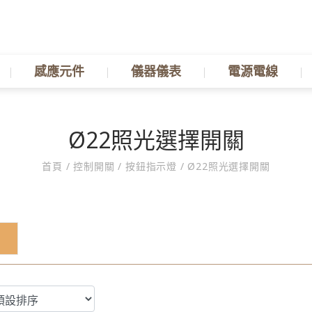
感應元件
儀器儀表
電源電線
Ø22照光選擇開關
首頁
/
控制開關
/
按鈕指示燈
/
Ø22照光選擇開關