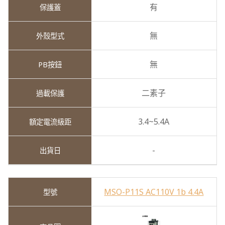
有
無
無
二素子
3.4~5.4A
-
MSO-P11S AC110V 1b 4.4A