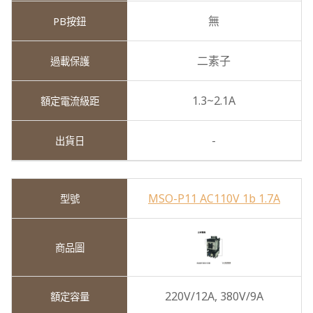
無
二素子
1.3~2.1A
-
MSO-P11 AC110V 1b 1.7A
220V/12A,
380V/9A