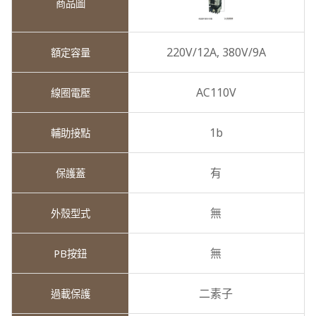
220V/12A,
380V/9A
AC110V
1b
有
無
無
二素子