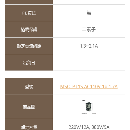
無
二素子
1.3~2.1A
-
MSO-P11S AC110V 1b 1.7A
220V/12A,
380V/9A