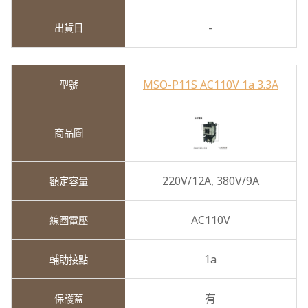
-
MSO-P11S AC110V 1a 3.3A
220V/12A,
380V/9A
AC110V
1a
有