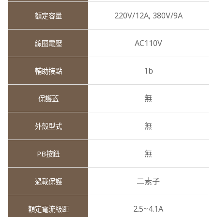
220V/12A,
380V/9A
AC110V
1b
無
無
無
二素子
2.5~4.1A