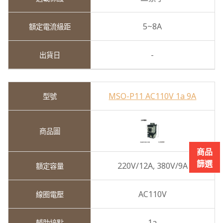
5~8A
-
MSO-P11 AC110V 1a 9A
商品
篩選
220V/12A,
380V/9A
AC110V
1a