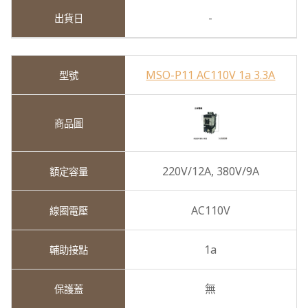
-
MSO-P11 AC110V 1a 3.3A
220V/12A,
380V/9A
AC110V
1a
無