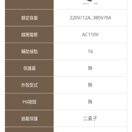
220V/12A,
380V/9A
AC110V
1b
無
無
無
二素子