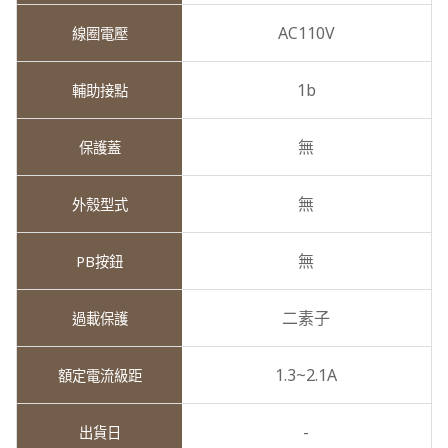
AC110V
1b
無
無
無
二素子
1.3~2.1A
-