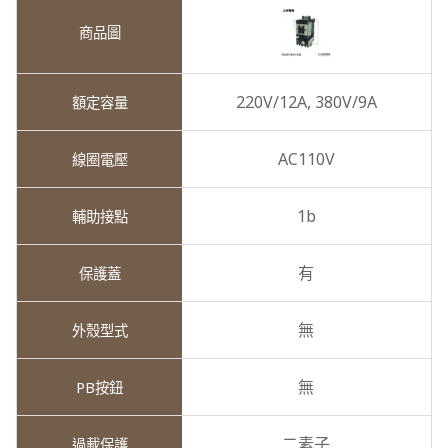
220V/12A,
380V/9A
AC110V
1b
有
無
無
二素子