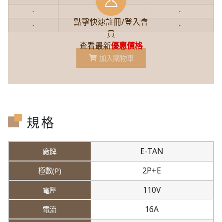
-
-
-
點擊快速註冊/登入會
-
-
-
員
查看最新
優惠價格
加入購物車
規格
E-TAN
2P+E
110V
16A