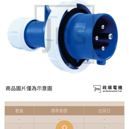
數量
標準單價
出貨日
-
-
-
-
-
-