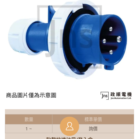
數量
標準單價
1 ~
詢價