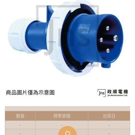
數量
標準單價
出貨日
-
-
-
-
-
-