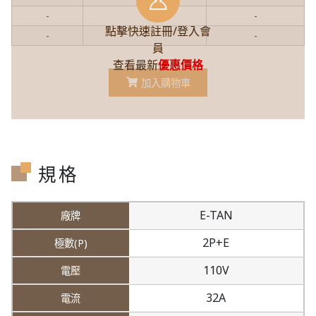
-
-
-
點擊快速註冊/登入會
-
-
-
員
查看最新
優惠價格
加入購物車
規格
E-TAN
2P+E
110V
32A