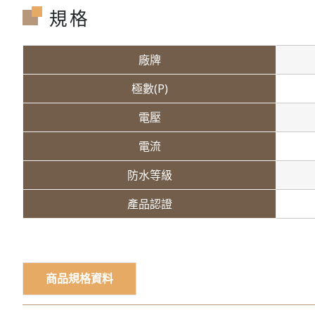
規格
廠牌
極數(P)
電壓
電流
防水等級
產品認證
商品規格資料