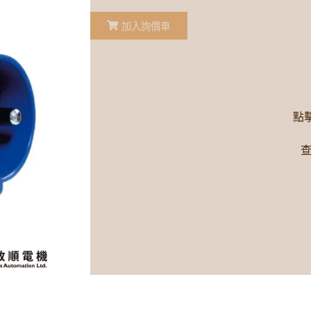
加入詢價車
點