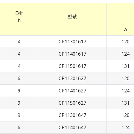
E極
型號
h
a
4
CP11301617
120
4
CP11401617
124
4
CP11501617
131
6
CP11301627
120
9
CP11401627
124
9
CP11501627
131
9
CP11301647
120
6
CP11401647
124