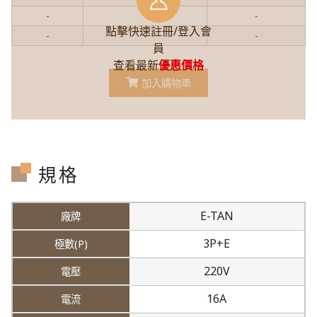
-
-
-
點擊快速註冊/登入會
-
-
-
員
查看最新
優惠價格
加入購物車
規格
E-TAN
3P+E
220V
16A