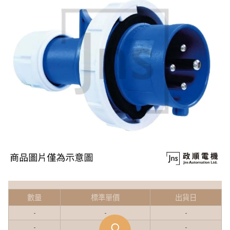
數量
標準單價
出貨日
-
-
-
-
-
-