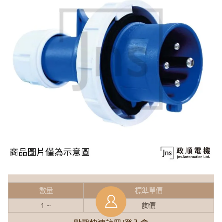
數量
標準單價
1 ~
詢價