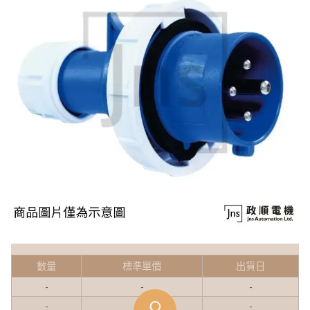
數量
標準單價
出貨日
-
-
-
-
-
-