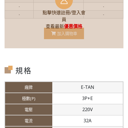
-
-
-
點擊快速註冊/登入會
-
-
-
員
查看最新
優惠價格
加入購物車
規格
E-TAN
3P+E
220V
32A