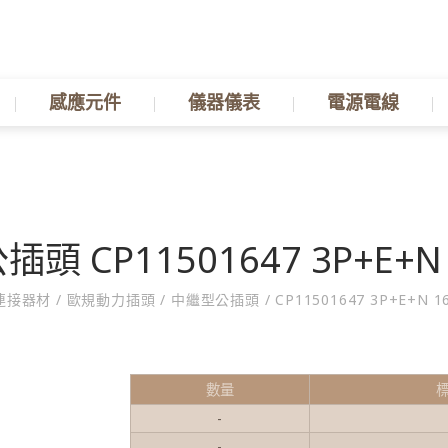
感應元件
儀器儀表
電源電線
頭 CP11501647 3P+E+N 
連接器材
/
歐規動力插頭
/
中繼型公插頭
/
CP11501647 3P+E+N 16
數量
-
-