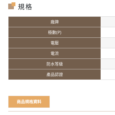
規格
廠牌
極數(P)
電壓
電流
防水等級
產品認證
商品規格資料