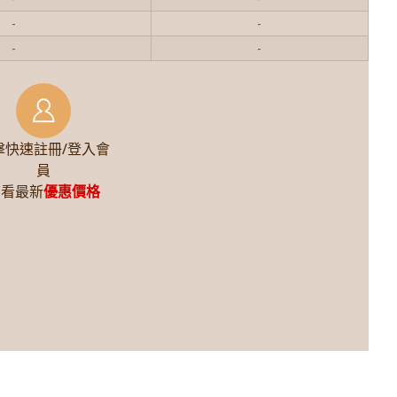
-
-
-
-
擊快速註冊/登入會
員
查看最新
優惠價格