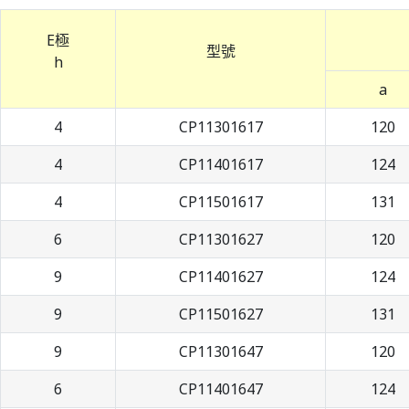
E極
型號
h
a
4
CP11301617
120
4
CP11401617
124
4
CP11501617
131
6
CP11301627
120
9
CP11401627
124
9
CP11501627
131
9
CP11301647
120
6
CP11401647
124