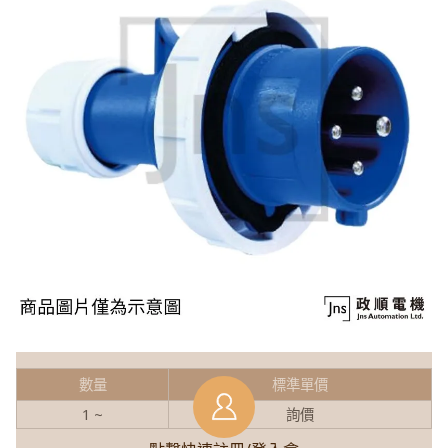
數量
標準單價
1 ~
詢價