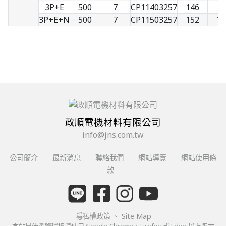
3P+E
500
7
CP11403257
146
9
3P+E+N
500
7
CP11503257
152
10
政順電機材料有限公司
info@jns.com.tw
公司簡介
最新消息
聯絡我們
網站導覽
網站使用條
款
隱私權政策
、
Site Map
本站最佳瀏覽環境請使用 Google Chrome、Firefox 或 Edge 以上版本