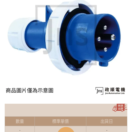
數量
標準單價
出貨日
-
-
-