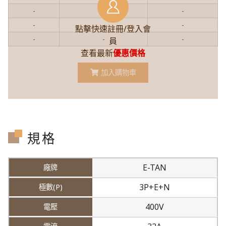
-
-
-
-
-
-
點擊快速註冊/登入會
-
-
-
員
查看最新
優惠價格
加入購物車
規格
E-TAN
3P+E+N
400V