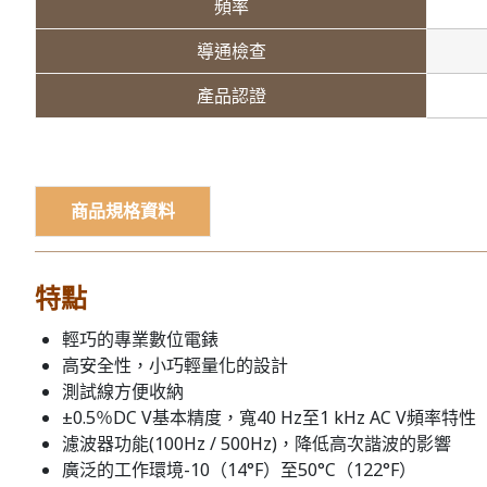
頻率
導通檢查
產品認證
商品規格資料
特點
輕巧的專業數位電錶
高安全性，小巧輕量化的設計
測試線方便收納
±0.5％DC V基本精度，寬40 Hz至1 kHz AC V頻率特性
濾波器功能(100Hz / 500Hz)，降低高次諧波的影響
廣泛的工作環境-10（14°F）至50°C（122°F）