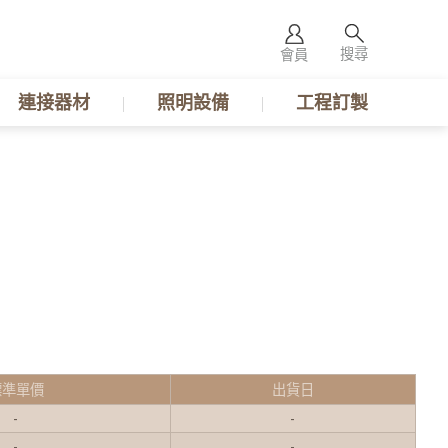
搜尋
會員
連接器材
照明設備
工程訂製
標準單價
出貨日
-
-
-
-