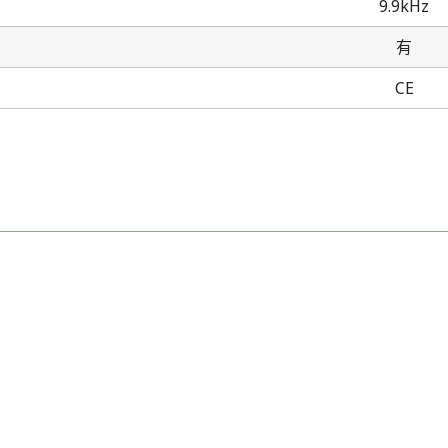
9.9kHz
有
CE