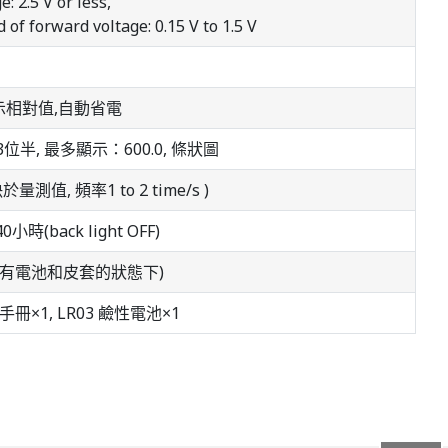
: 2.5 V or less,
 of forward voltage: 0.15 V to 1.5 V
顯示相對值,自動省電
半, 最多顯示：600.0, 條狀圖
決於量測值, 頻率1 to 2 time/s )
時(back light OFF)
0克(有電池和皮套的狀態下)
作手冊×1, LR03 鹼性電池×1