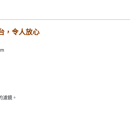
台，令人放心
1m
的濾鏡。