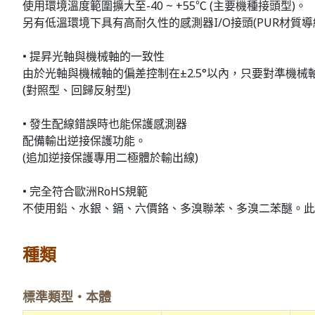
使用環境溫度範圍擴大至-40 ~ +55℃ (主要機種接頭型)。
另有低溫環境下具有高耐久性的感測器I/O接頭(PUR材質導
• 提昇光軸與機械軸的一致性
由於光軸與機械軸的偏差控制在±2.5°以內，只要對準機
(對照型、回歸反射型)
• 發生配線錯誤時也能保護感測器
配備輸出逆接保護功能。
(追加逆接保護專用二極體於輸出線)
• 完全符合歐洲RoHS規範
不使用鉛、水銀、鎘、六價鉻、多溴聯苯、多溴二苯醚。此
種類
標準類型・本體