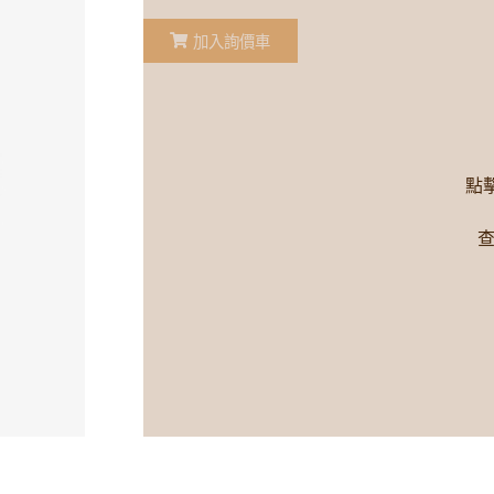
加入詢價車
點