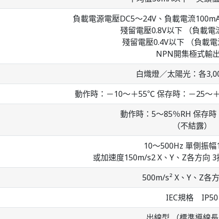
負載電源電壓DC5～24V、負載電流100mA
殘留電壓0.8V以下 （負載電
殘留電壓0.4V以下 （負載電
NPN開集極式輸
白熾燈／太陽光：各3,00
動作時：－10～＋55℃ 保存時：－25～
動作時：5～85％RH 保存時
（不結露）
10～500Hz 單側振幅1
或加速度150m/s2 X、Y、Z各方向 3
500m/s² X、Y、Z各
IEC規格 IP50
出線型 （標準導線長