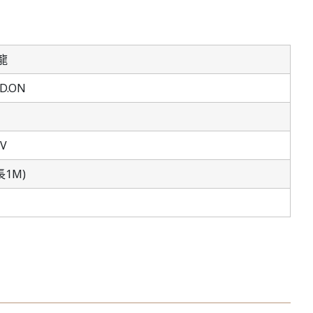
龍
D.ON
V
1M)