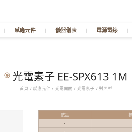
感應元件
儀器儀表
電源電線
光電素子 EE-SPX613 1M
首頁
/
感應元件
/
光電開關
/
光電素子
/
對照型
數量
-
-