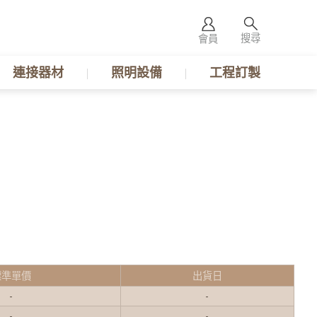
搜尋
會員
連接器材
照明設備
工程訂製
標準單價
出貨日
-
-
-
-