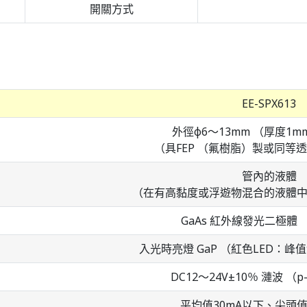
開關方式
EE-SPX613
外徑φ6～13mm （厚度1
（具FEP （氟樹脂）製或同等
管內的液體
（在有高黏度或浮遊物混合的液體
GaAs 紅外線發光二極體 （
入光時亮燈 GaP （紅色LED：峰值
DC12～24V±10％ 漣波 （p
平均值30mA以下、尖頭值