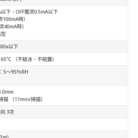
以下、OFF電流0.5mA以下
流100mA時）
流40mA時）
出型
0lx以下
＋65℃ （不結冰、不結露）
：5～95％RH
.0mm
掃描 （11min/掃描）
方向 3次
1m）