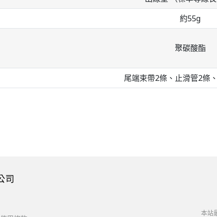
約55g
聚碳酸酯
尾端束帶2條、止滑管2條
公司
本站最