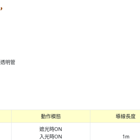
，
半透明管
動作模態
導線長度
遮光時ON
入光時ON
1m