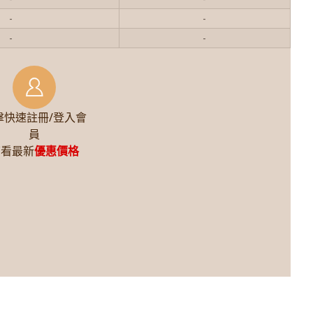
-
-
-
-
擊快速註冊/登入會
員
查看最新
優惠價格