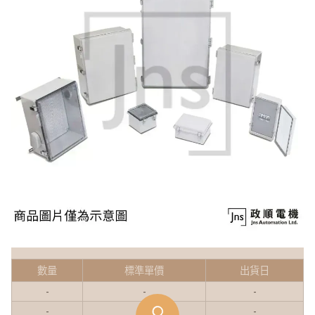
數量
標準單價
出貨日
-
-
-
-
-
-