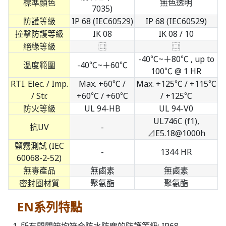
標準顏色
無色透明
7035)
防護等級
IP 68 (IEC60529)
IP 68 (IEC60529)
撞擊防護等級
IK 08
IK 08 / 10
絕緣等級
⿴
⿴
-40℃~＋80℃ , up to
溫度範圍
-40℃~＋60℃
100℃ @ 1 HR
RTI. Elec. / Imp.
Max. +60℃ /
Max. +125℃ / +115℃
/ Str.
+60℃ / +60℃
/ +125℃
防火等級
UL 94-HB
UL 94-V0
UL746C (f1),
抗UV
-
⊿E5.18@1000h
鹽霧測試 (IEC
-
1344 HR
60068-2-52)
無毒產品
無鹵素
無鹵素
密封圈材質
聚氨酯
聚氨酯
EN系列特點