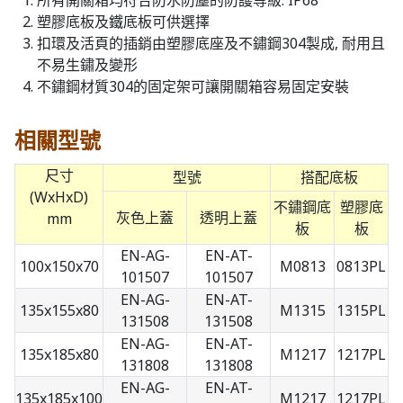
所有開關箱均符合防水防塵的防護等級: IP68
塑膠底板及鐵底板可供選擇
扣環及活頁的插銷由塑膠底座及不鏽鋼304製成, 耐用且
不易生鏽及變形
不鏽鋼材質304的固定架可讓開關箱容易固定安裝
相關型號
尺寸
型號
搭配底板
(WxHxD)
不鏽鋼底
塑膠底
灰色上蓋
透明上蓋
mm
板
板
EN-AG-
EN-AT-
100x150x70
M0813
0813PL
101507
101507
EN-AG-
EN-AT-
135x155x80
M1315
1315PL
131508
131508
EN-AG-
EN-AT-
135x185x80
M1217
1217PL
131808
131808
EN-AG-
EN-AT-
135x185x100
M1217
1217PL