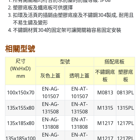
所有開關箱均符合防水防塵的防護等級: IP68
塑膠底板及鐵底板可供選擇
扣環及活頁的插銷由塑膠底座及不鏽鋼304製成, 耐用且
不易生鏽及變形
不鏽鋼材質304的固定架可讓開關箱容易固定安裝
相關型號
尺寸
型號
搭配底板
(WxHxD)
不鏽鋼底
塑膠底
灰色上蓋
透明上蓋
mm
板
板
EN-AG-
EN-AT-
100x150x70
M0813
0813PL
101507
101507
EN-AG-
EN-AT-
135x155x80
M1315
1315PL
131508
131508
EN-AG-
EN-AT-
135x185x80
M1217
1217PL
131808
131808
EN-AG-
EN-AT-
135x185x100
M1217
1217PL