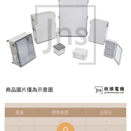
數量
標準單價
出貨日
-
-
-
-
-
-