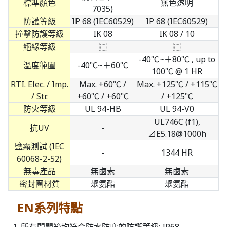
標準顏色
無色透明
7035)
防護等級
IP 68 (IEC60529)
IP 68 (IEC60529)
撞擊防護等級
IK 08
IK 08 / 10
絕緣等級
⿴
⿴
-40℃~＋80℃ , up to
溫度範圍
-40℃~＋60℃
100℃ @ 1 HR
RTI. Elec. / Imp.
Max. +60℃ /
Max. +125℃ / +115℃
/ Str.
+60℃ / +60℃
/ +125℃
防火等級
UL 94-HB
UL 94-V0
UL746C (f1),
抗UV
-
⊿E5.18@1000h
鹽霧測試 (IEC
-
1344 HR
60068-2-52)
無毒產品
無鹵素
無鹵素
密封圈材質
聚氨酯
聚氨酯
EN系列特點