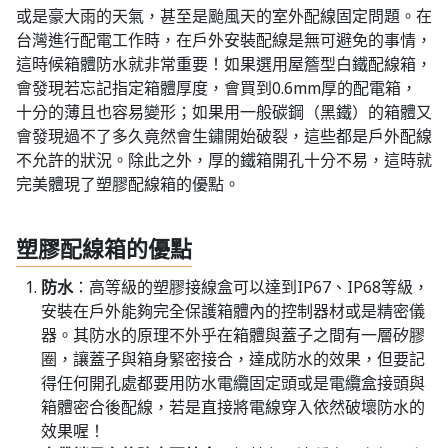
或是豪大雨的天氣，甚至是颱風天的室外配線固定問題。在
台灣進行配電工作時，在戶外安裝配線是無可避免的事情，
這時候箱體防水就非常重要！如果選用屋簷型白鐵配線箱，
會發現若忘記指定箱體厚度，會買到0.6mm厚的配電箱，
十分的薄且也容易變形；如果用一般碳鋼（黑鐵）的箱體又
會發現過不了多久竟然會生鏽開始破裂，這些都是戶外配線
不允許的狀況。除此之外，厚的鐵箱開孔十分不易，這時就
完美體現了塑膠配線箱的優點。
塑膠配線箱的優點
防水
：高等級的塑膠接線盒可以達到IP67、IP68等級，
安裝在戶外能夠完全保護箱體內的控制器材或是精密儀
器。其防水的原理不外乎在箱體與蓋子之間有一層矽膠
圈，讓蓋子與箱身緊密接合，達成防水的效果，但要記
得任何開孔處都要用防水電纜固定頭或是電纜盒接頭與
箱體密合後配線，若是直接將電線穿入依然破壞防水的
效果喔！