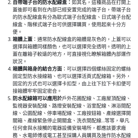
自帶端子台的防水配線盒：
如其名，這種商品在打開上
蓋後即可看到在內部已經安置完成的端子台，帶端子台
的防水配線盒有分為歐式端子台配線盒、日式端子台配
線盒、階梯式端子台可供選擇購買，使用起來十分方
便。
箱體上蓋
：通常防水配線盒的箱體是灰色的，上蓋可以
選擇與箱體同樣顏色，也可以選擇完全透明。透明的上
蓋在離箱子較遠的地方，可直接視化瞭解箱體內部運作
狀況。
箱體與箱身的結合方面
：可以選擇四個螺絲固定的螺絲
固定型防水接線箱、也可以選擇活頁式配線箱。另外，
固定的方式也可以選擇卡扣型，由上往下拉下卡扣便可
接箱體牢牢固定密合。
防水配線箱可以應用於
戶外花圃配線、工廠屋頂配線、
監視器安裝配線、路燈安裝配線、浴室配線、淋浴間配
線、公園配線、停車場配線、工廠按鈕箱、產線選擇開
關箱、產線緊急停止開關盒、洗衣間配線…等等，舉凡
任何會與水接觸的電器設備安裝場所，都應該要求廠
務、水電師傅或電工甚至採購人員購買及施作防水配線