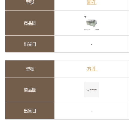
圓孔
-
方孔
-