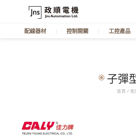
配線器材
控制開關
工控產品
子彈型
首頁
/
配