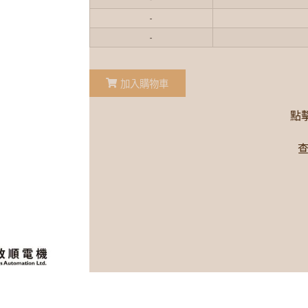
-
-
加入購物車
點