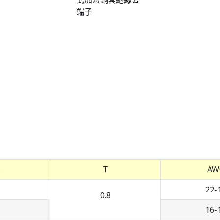
B
T
AW
22-
0.8
16-