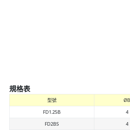
規格表
型號
Ø
FD1.25B
4
FD2BS
4