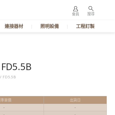
搜尋
會員
連接器材
照明設備
工程訂製
D5.5B
/
FD5.5B
標準單價
出貨日
-
-
-
-