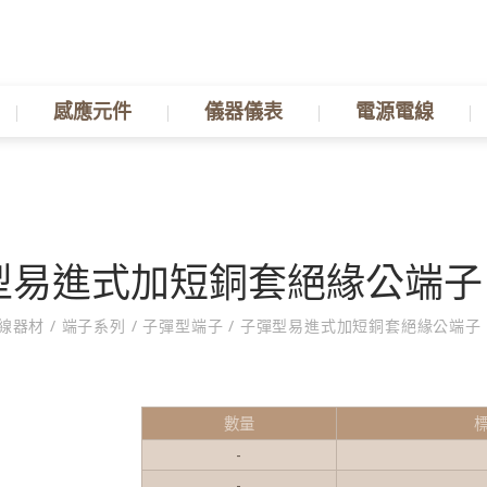
感應元件
儀器儀表
電源電線
易進式加短銅套絕緣公端子 F
線器材
/
端子系列
/
子彈型端子
/
子彈型易進式加短銅套絕緣公端子
數量
-
-