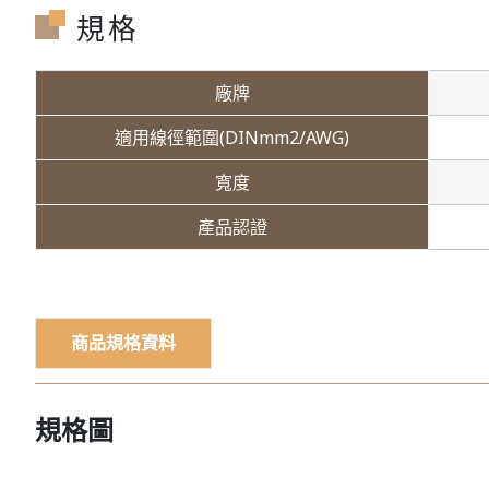
規格
廠牌
適用線徑範圍(DINmm2/AWG)
寬度
產品認證
商品規格資料
規格圖