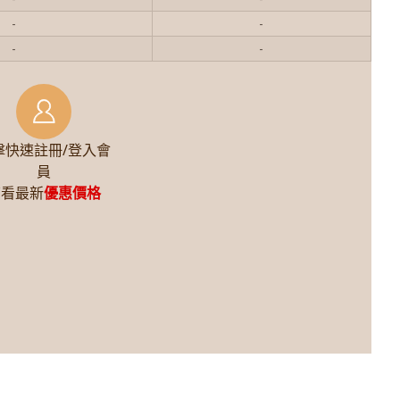
-
-
-
-
擊快速註冊/登入會
員
查看最新
優惠價格