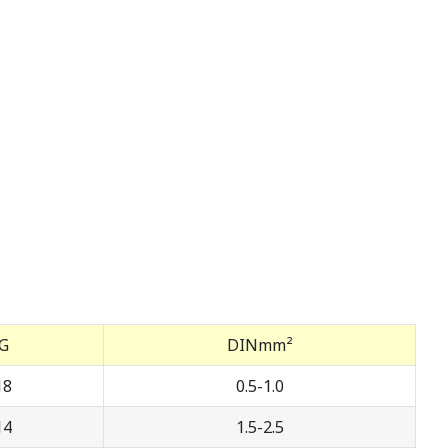
G
DINmm²
18
0.5-1.0
14
1.5-2.5