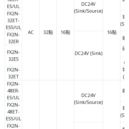
DC24V
ES/UL
(Sink/Source)
FX2N-
電
32ET-
(So
ESS/UL
AC
32點
16點
16點
FX2N-
繼
32ER
矽
FX2N-
DC24V (Sink)
32ES
(S
FX2N-
電
32ET
(S
FX2N-
48ER-
繼
DC24V
ES/UL
(Sink/Source)
FX2N-
電
48ET-
(So
ESS/UL
FX2N-