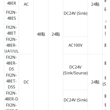
繼
48ER
AC
24點
矽
FX2N-
DC24V (Sink)
48ES
(S
FX2N-
電
48ET
(S
48點
24點
FX2N-
48ER-
AC100V
繼
UA1/UL
FX2N-
48ER-
繼
DC24V
DS
(Sink/Source)
FX2N-
電
48ET-
DC
24點
(So
DSS
FX2N-
繼
48ER-D
DC24V (Sink)
FX2N-
電