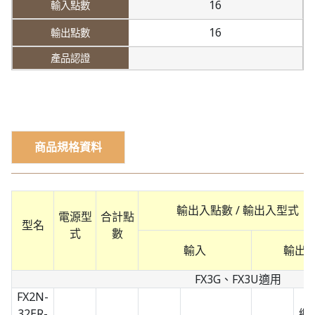
16
16
商品規格資料
輸出入點數 / 輸出入型式
電源型
合計點
型名
式
數
輸入
輸出
FX3G、FX3U適用
FX2N-
32ER-
繼