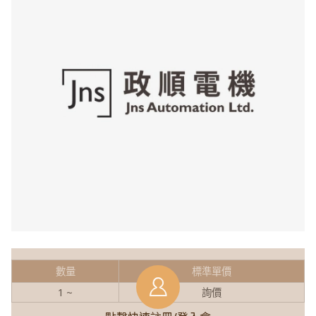
數量
標準單價
1 ~
詢價