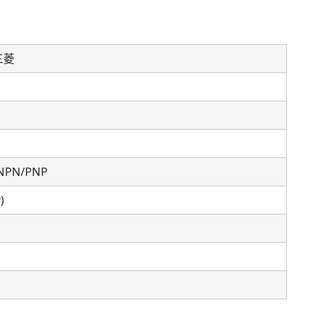
三菱
)NPN/PNP
)