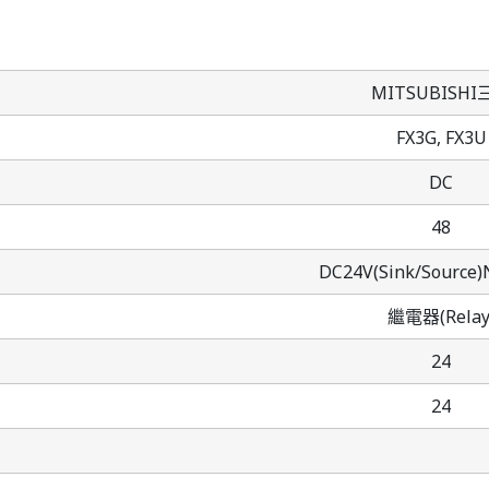
MITSUBISHI
FX3G,
FX3U
DC
48
DC24V(Sink/Source
繼電器(Relay
24
24