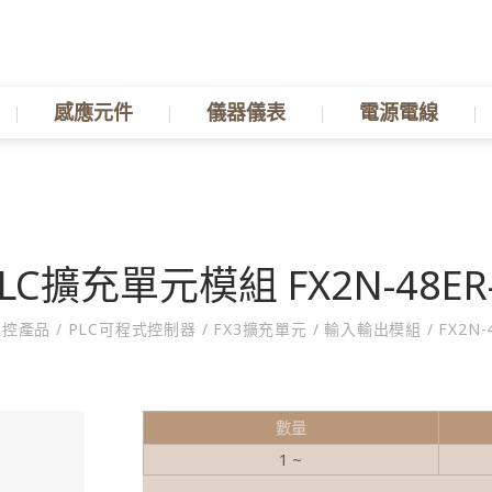
感應元件
儀器儀表
電源電線
LC擴充單元模組 FX2N-48ER
控產品
/
PLC可程式控制器
/
FX3擴充單元
/
輸入輸出模組
/
FX2N-
數量
1 ~