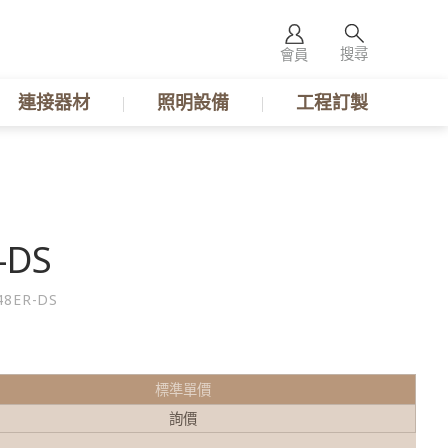
搜尋
會員
連接器材
照明設備
工程訂製
-DS
48ER-DS
標準單價
詢價