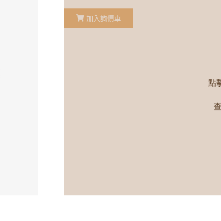
加入詢價車
點