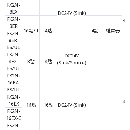
FX2N-
8EX
DC24V (Sink)
FX2N-
43 
8ER
×
16點*1
4點
4點
繼電器
FX2N-
8ER-
ES/UL
FX2N-
DC24V
8EX-
8點
8點
(Sink/Source)
ES/UL
FX2N-
16EX-
ES/UL
-
-
FX2N-
40 
16EX
16點
16點
DC24V (Sink)
×
FX2N-
16EX-C
FX2N-