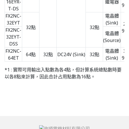
16EYR-
繼電器
90 
T-DS
FX2NC-
電晶體
32EYT
(Sink)
26
32點
32點
FX2NC-
90 
電晶體
32EYT-
(Source)
DSS
FX2NC-
電晶體
34
64點
32點
DC24V (Sink)
32點
64ET
(Sink)
90 
*1 : 實際可用輸出入點數為各4點，但計算系統總點數時要
以各8點來計算，因此合計占用點數為16點。