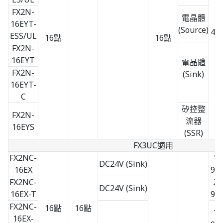
FX2N-
電晶體
16EYT-
(Source)
40 
ESS/UL
16點
16點
×
FX2N-
16EYT
電晶體
FX2N-
(Sink)
16EYT-
C
矽控整
FX2N-
流器
16EYS
(SSR)
FX3UC適用
FX2NC-
14
DC24V (Sink)
16EX
90 
FX2NC-
20
DC24V (Sink)
16EX-T
90 
FX2NC-
16點
16點
14
16EX-