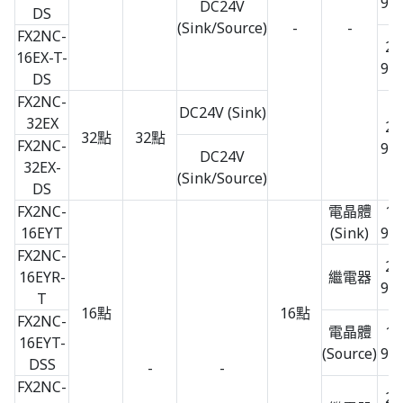
90 
DC24V
DS
(Sink/Source)
-
-
FX2NC-
20
16EX-T-
90 
DS
FX2NC-
DC24V (Sink)
32EX
26
32點
32點
FX2NC-
90 
DC24V
32EX-
(Sink/Source)
DS
FX2NC-
電晶體
14
16EYT
(Sink)
90 
FX2NC-
24
16EYR-
繼電器
90 
T
16點
16點
FX2NC-
電晶體
14
16EYT-
(Source)
90 
DSS
-
-
FX2NC-
24