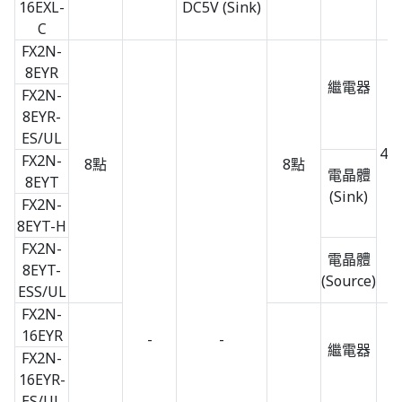
16EXL-
DC5V (Sink)
C
FX2N-
8EYR
繼電器
FX2N-
8EYR-
ES/UL
43 
FX2N-
8點
8點
電晶體
×
8EYT
(Sink)
FX2N-
8EYT-H
FX2N-
電晶體
8EYT-
(Source)
ESS/UL
FX2N-
16EYR
-
-
繼電器
FX2N-
16EYR-
ES/UL