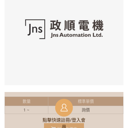
數量
標準單價
1 ~
詢價
點擊快速註冊/登入會
員