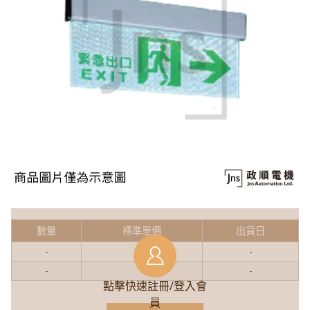
數量
標準單價
出貨日
-
-
-
-
-
-
點擊快速註冊/登入會
員