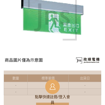
數量
標準單價
出貨日
-
-
-
-
-
-
點擊快速註冊/登入會
員