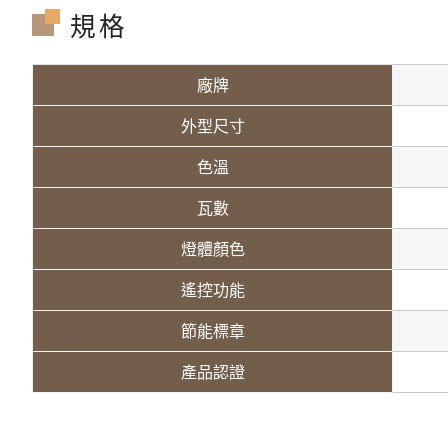
規格
廠牌
外型尺寸
色溫
瓦數
燈體顏色
遙控功能
節能標章
產品認證