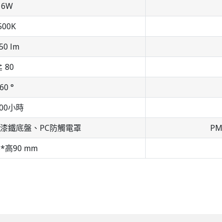
16W
500K
50 lm
 80
60 °
000小時
烤漆鐵底盤、PC防觸電罩
P
*高90 mm