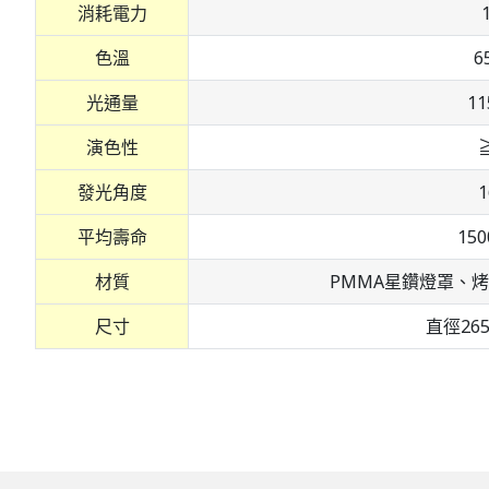
消耗電力
色溫
6
光通量
11
演色性
≧
發光角度
1
平均壽命
15
材質
PMMA星鑽燈罩、
尺寸
直徑265