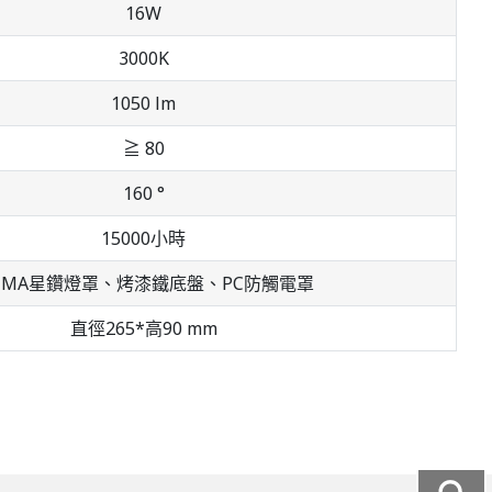
16W
3000K
1050 lm
≧ 80
160 °
15000小時
MMA星鑽燈罩、烤漆鐵底盤、PC防觸電罩
直徑265*高90 mm