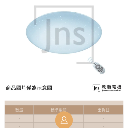
數量
標準單價
出貨日
-
-
-
-
-
-