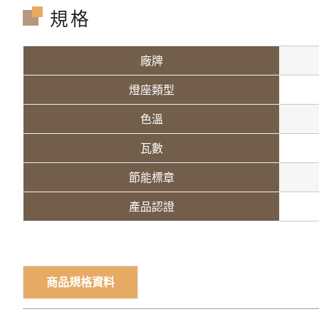
規格
廠牌
燈座類型
色溫
瓦數
節能標章
產品認證
商品規格資料