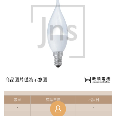
數量
標準單價
出貨日
-
-
-
-
-
-