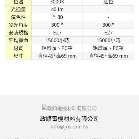
色溫
3000K
紅色
光通量
40 lm
-
演色性
≧ 80
-
發光角度
300 °
300 °
安裝規格
E27
E27
平均壽命
15000小時
15000小時
材質
鋁燈頭、PC罩
鋁燈頭、PC罩
尺寸
直徑45*高69 mm
直徑45*高69 mm
政順電機材料有限公司
info@jns.com.tw