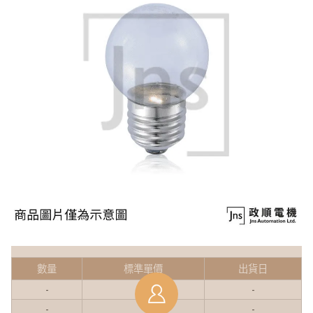
數量
標準單價
出貨日
-
-
-
-
-
-