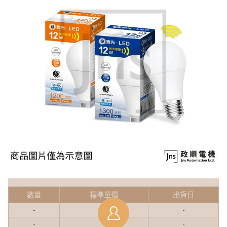
數量
標準單價
出貨日
-
-
-
-
-
-