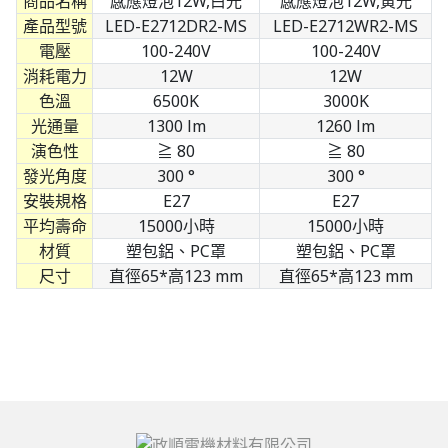
商品名稱
感應燈泡12W,白光
感應燈泡12W,黃光
產品型號
LED-E2712DR2-MS
LED-E2712WR2-MS
電壓
100-240V
100-240V
消耗電力
12W
12W
色溫
6500K
3000K
光通量
1300 lm
1260 lm
演色性
≧ 80
≧ 80
發光角度
300 °
300 °
安裝規格
E27
E27
平均壽命
15000小時
15000小時
材質
塑包鋁、PC罩
塑包鋁、PC罩
尺寸
直徑65*高123 mm
直徑65*高123 mm