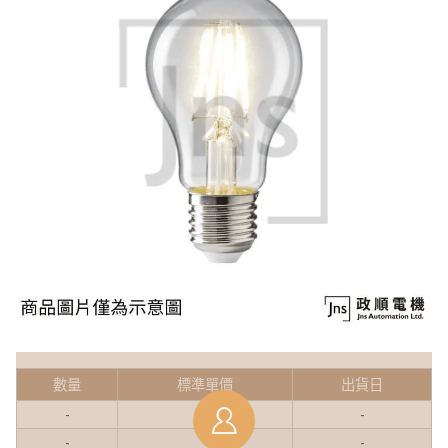
數量
標準單價
出貨日
-
-
-
-
-
-