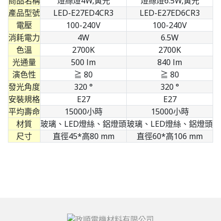
商品名稱
燈絲燈4W,黃光
燈絲燈6.5W,黃光
產品型號
LED-E27ED4CR3
LED-E27ED6CR3
電壓
100-240V
100-240V
消耗電力
4W
6.5W
色溫
2700K
2700K
光通量
500 lm
840 lm
演色性
≧ 80
≧ 80
發光角度
320 °
320 °
安裝規格
E27
E27
平均壽命
15000小時
15000小時
材質
玻璃、LED燈絲、鋁燈頭
玻璃、LED燈絲、鋁燈頭
尺寸
直徑45*高80 mm
直徑60*高106 mm