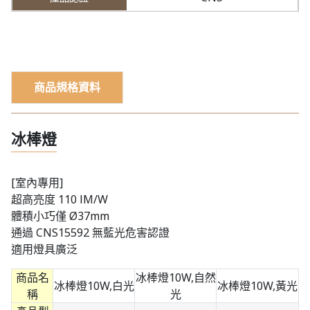
商品規格資料
冰棒燈
[室內專用]
超高亮度 110 lM/W
體積小巧僅 Ø37mm
通過 CNS15592 無藍光危害認證
適用燈具廣泛
商品名
冰棒燈10W,自然
冰棒燈10W,白光
冰棒燈10W,黃光
稱
光