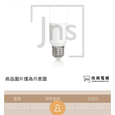
數量
標準單價
出貨日
-
-
-
-
-
-