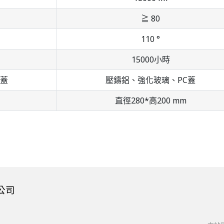
≧ 80
110 °
15000小時
C蓋
壓鑄鋁、強化玻璃、PC蓋
直徑280*高200 mm
公司