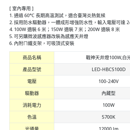
[ 室內專用 ]
1. 通過 60°C 長期高溫測試，適合臺灣炎熱氣候
2. 採用防水驅動器，一體成形增強防水性，輸入電壓可達 240V 
4. 100W 適裝 6 米；150W 適裝 7 米；200W 適裝 8 米
5. 可另購微波感應器改裝為感應天井燈
6. 內附ㄇ鐵支架，可吸頂式安裝
商品名稱
戰神天井燈100W,白
產品型號
LED-HBCS100D
電壓
100-240V
驅動器
內藏型
消耗電力
100W
色溫
5700K
光通量
12000 lm