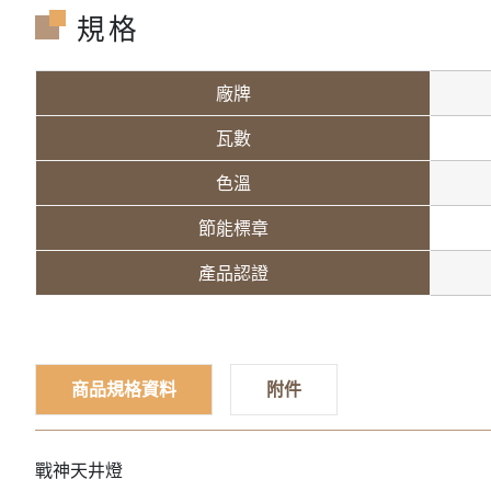
規格
廠牌
瓦數
色溫
節能標章
產品認證
商品規格資料
附件
戰神天井燈