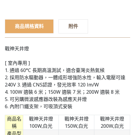
商品規格資料
附件
戰神天井燈
[ 室內專用 ]
1. 通過 60°C 長期高溫測試，適合臺灣炎熱氣候
2. 採用防水驅動器，一體成形增強防水性，輸入電壓可達
240V 3. 通過 CNS認證，發光效率 120 lm/W
4. 100W 適裝 6 米；150W 適裝 7 米；200W 適裝 8 米
5. 可另購微波感應器改裝為感應天井燈
6. 內附ㄇ鐵支架，可吸頂式安裝
商品名
戰神天井燈
戰神天井燈
戰神天井燈
稱
100W,白光
150W,白光
200W,白光
產品型