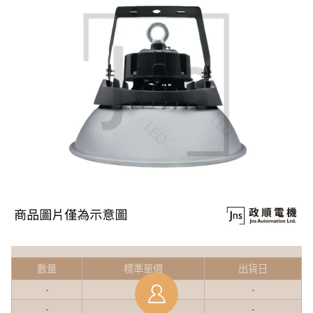
數量
標準單價
出貨日
-
-
-
-
-
-