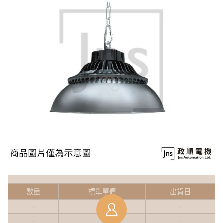
數量
標準單價
出貨日
-
-
-
-
-
-