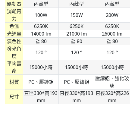
驅動器
內藏型
內藏型
內藏型
消耗電
100W
150W
200W
力
色溫
6250K
6250K
6250K
光通量
14000 lm
21000 lm
26000 lm
演色性
≧ 80
≧ 80
≧ 80
發光角
120 °
120 °
120 °
度
平均壽
15000小時
15000小時
15000小時
命
壓鑄鋁、強化玻
材質
PC、壓鑄鋁
PC、壓鑄鋁
璃
直徑330*高193
直徑330*高193
直徑320*高226
尺寸
mm
mm
mm