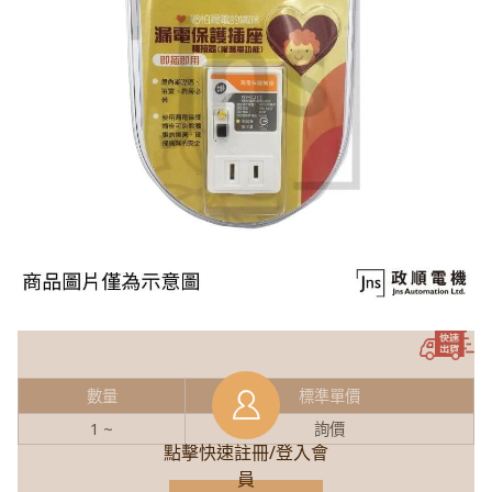
數量
標準單價
1 ~
詢價
點擊快速註冊/登入會
員