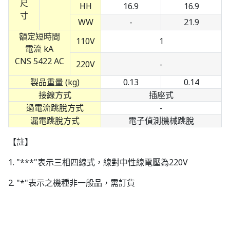
尺
HH
16.9
16.9
寸
WW
-
21.9
額定短時間
110V
1
電流 kA
CNS 5422 AC
220V
-
製品重量 (kg)
0.13
0.14
接線方式
插座式
過電流跳脫方式
-
漏電跳脫方式
電子偵測機械跳脫
【註】
1. "***"表示三相四線式，線對中性線電壓為220V
2. "*"表示之機種非一般品，需訂貨