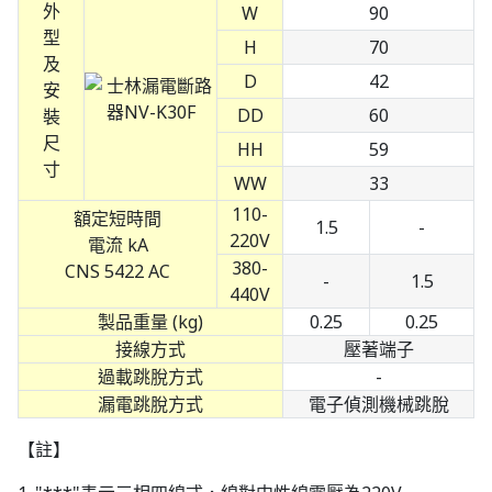
外
W
90
型
H
70
及
D
42
安
DD
60
裝
尺
HH
59
寸
WW
33
110-
額定短時間
1.5
-
220V
電流 kA
380-
CNS 5422 AC
-
1.5
440V
製品重量 (kg)
0.25
0.25
接線方式
壓著端子
過載跳脫方式
-
漏電跳脫方式
電子偵測機械跳脫
【註】