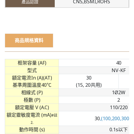
CNS,BSMI,ROHS
商品規格資料
框架容量 (AF)
40
型式
NV-KF
額定電流In (A)(AT)
30
基準周圍溫度40℃
(15, 20共用)
相線式 (P)
1Ø2W
極數 (P)
2
額定電壓 V (A.C)
110/220
額定靈敏度電流 (mA)
#註
30
,(100,200,300,5
2.
動作時間 (s)
0.1s以下