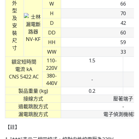
外
W
66
型
H
70
及
D
42
安
DD
60
裝
尺
HH
59
寸
WW
33
110-
1.5
額定短時間
220V
電流 kA
380-
CNS 5422 AC
-
440V
製品重量 (kg)
0.2
接線方式
壓著端子
過載跳脫方式
-
漏電跳脫方式
電子偵測機械跳
【註】