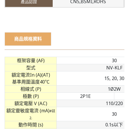
CNS,BSMI,ROHS
商品規格資料
框架容量 (AF)
30
型式
NV-KLF
額定電流In (A)(AT)
15, 20, 30
基準周圍溫度40℃
相線式 (P)
1Ø2W
極數 (P)
2P1E
額定電壓 V (A.C)
110/220
額定靈敏度電流 (mA)
#註
30
2.
動作時間 (s)
0.1s以下