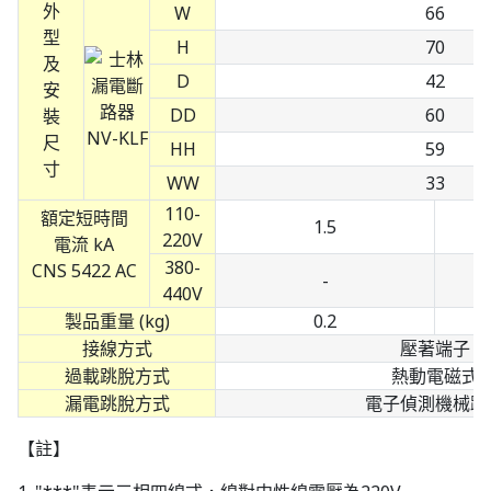
外
W
66
型
H
70
及
D
42
安
DD
60
裝
尺
HH
59
寸
WW
33
110-
額定短時間
1.5
220V
電流 kA
380-
CNS 5422 AC
-
440V
製品重量 (kg)
0.2
接線方式
壓著端子
過載跳脫方式
熱動電磁式
漏電跳脫方式
電子偵測機械跳
【註】