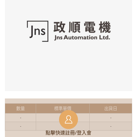
數量
標準單價
出貨日
-
-
-
-
-
-
點擊快速註冊/登入會