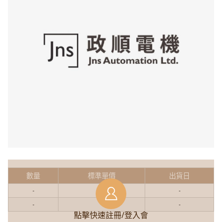
數量
標準單價
出貨日
-
-
-
-
-
-
點擊快速註冊/登入會