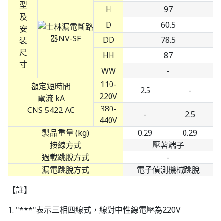
型
H
97
及
D
60.5
安
DD
78.5
裝
尺
HH
87
寸
WW
-
110-
額定短時間
2.5
-
220V
電流 kA
380-
CNS 5422 AC
-
2.5
440V
製品重量 (kg)
0.29
0.29
接線方式
壓著端子
過載跳脫方式
-
漏電跳脫方式
電子偵測機械跳脫
【註】
1. "***"表示三相四線式，線對中性線電壓為220V