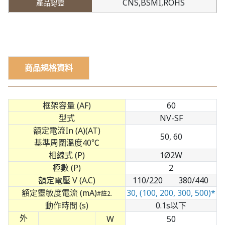
CNS,BSMI,ROHS
商品規格資料
框架容量 (AF)
60
型式
NV-SF
額定電流In (A)(AT)
50, 60
基準周圍溫度40℃
相線式 (P)
1Ø2W
極數 (P)
2
額定電壓 V (A.C)
110/220
380/440
額定靈敏度電流 (mA)
30, (100, 200, 300, 500)*
#註2.
動作時間 (s)
0.1s以下
外
W
50