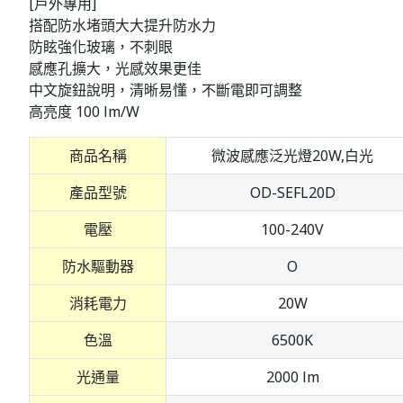
[戶外專用]
搭配防水堵頭大大提升防水力
防眩強化玻璃，不刺眼
感應孔擴大，光感效果更佳
中文旋鈕說明，清晰易懂，不斷電即可調整
高亮度 100 lm/W
商品名稱
微波感應泛光燈20W,白光
產品型號
OD-SEFL20D
電壓
100-240V
防水驅動器
O
消耗電力
20W
色溫
6500K
光通量
2000 lm