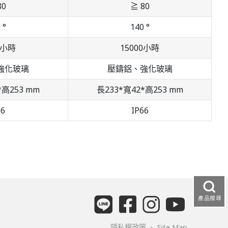
80
≧ 80
 °
140 °
0小時
15000小時
強化玻璃
壓鑄鋁、強化玻璃
*高253 mm
長233*寬42*高253 mm
66
IP66
產品搜尋
隱私權政策
、
Site Map