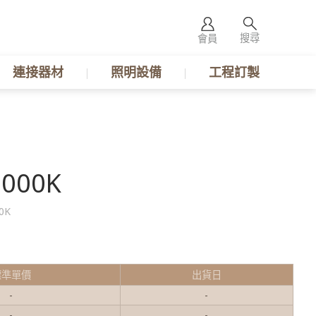
搜尋
會員
連接器材
照明設備
工程訂製
000K
0K
標準單價
出貨日
-
-
-
-