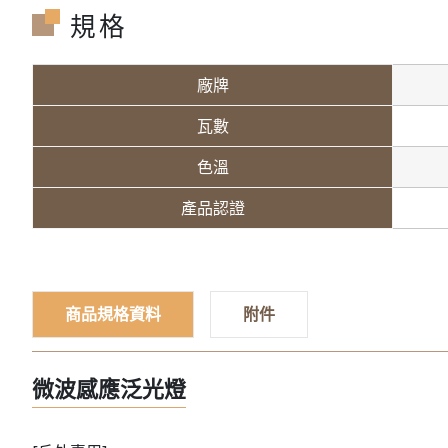
規格
廠牌
瓦數
色溫
產品認證
商品規格資料
附件
微波感應泛光燈