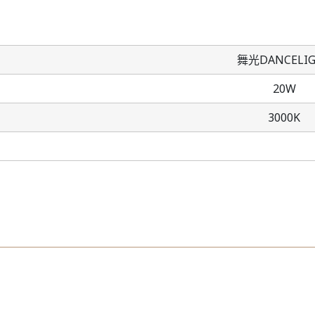
舞光DANCELI
20W
3000K