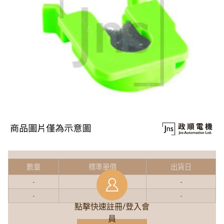
數量
標準單價
出貨日
-
-
-
-
-
-
點擊快速註冊/登入會
員