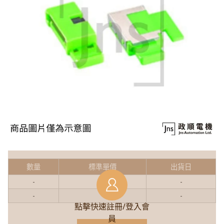
數量
標準單價
出貨日
-
-
-
-
-
-
點擊快速註冊/登入會
員