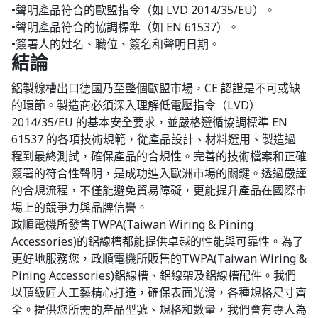
•聲明產品符合的歐盟指令（如 LVD 2014/35/EU）。
•聲明產品符合的協調標準（如 EN 61537）。
•簽署人的姓名、職位、簽名和聲明日期。
結論
鋁製線槽出口德國乃至整個歐盟市場，CE 認證是不可或缺
的環節。製造商必須深入理解低電壓指令（LVD）
2014/35/EU 的基本安全要求，並嚴格遵循協調標準 EN
61537 的各項技術規範，從產品設計、材料選用、製造過
程到最終測試，確保產品的合規性。完善的技術檔案和正確
簽署的符合性聲明，是成功進入歐洲市場的關鍵。透過嚴謹
的合規流程，不僅能避免貿易障礙，更能提升產品在國際市
場上的競爭力與品牌信譽。
政順電機所發售TWPA(Taiwan Wiring & Pining
Accessories)的鋁線槽都能提供卓越的性能與可靠性。為了
更好地服務您，政順電機所販售的TWPA(Taiwan Wiring &
Pining Accessories)鋁線槽、鋁線架及鋁線槽配件。我們
以頂級匠人工藝精心打造，確保表面光滑，各種規格尺寸齊
全。提供您所需的產品型號、規格和數量，我們會有專人為