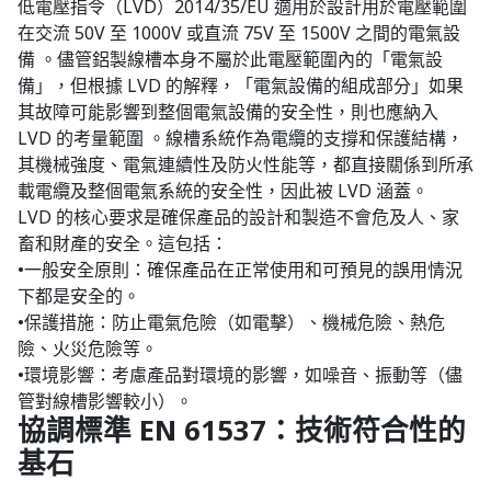
低電壓指令（LVD）2014/35/EU 適用於設計用於電壓範圍
在交流 50V 至 1000V 或直流 75V 至 1500V 之間的電氣設
備 。儘管鋁製線槽本身不屬於此電壓範圍內的「電氣設
備」，但根據 LVD 的解釋，「電氣設備的組成部分」如果
其故障可能影響到整個電氣設備的安全性，則也應納入
LVD 的考量範圍 。線槽系統作為電纜的支撐和保護結構，
其機械強度、電氣連續性及防火性能等，都直接關係到所承
載電纜及整個電氣系統的安全性，因此被 LVD 涵蓋。
LVD 的核心要求是確保產品的設計和製造不會危及人、家
畜和財產的安全。這包括：
•一般安全原則：確保產品在正常使用和可預見的誤用情況
下都是安全的。
•保護措施：防止電氣危險（如電擊）、機械危險、熱危
險、火災危險等。
•環境影響：考慮產品對環境的影響，如噪音、振動等（儘
管對線槽影響較小）。
協調標準 EN 61537：技術符合性的
基石