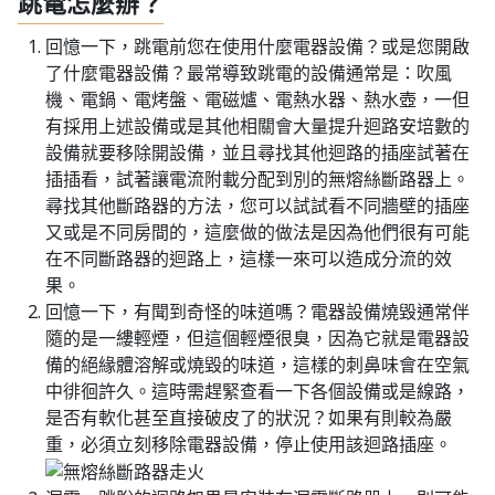
跳電怎麼辦？
回憶一下，跳電前您在使用什麼電器設備？或是您開啟
了什麼電器設備？最常導致跳電的設備通常是：吹風
機、電鍋、電烤盤、電磁爐、電熱水器、熱水壺，一但
有採用上述設備或是其他相關會大量提升迴路安培數的
設備就要移除開設備，並且尋找其他迴路的插座試著在
插插看，試著讓電流附載分配到別的無熔絲斷路器上。
尋找其他斷路器的方法，您可以試試看不同牆壁的插座
又或是不同房間的，這麼做的做法是因為他們很有可能
在不同斷路器的迴路上，這樣一來可以造成分流的效
果。
回憶一下，有聞到奇怪的味道嗎？電器設備燒毀通常伴
隨的是一縷輕煙，但這個輕煙很臭，因為它就是電器設
備的絕緣體溶解或燒毀的味道，這樣的刺鼻味會在空氣
中徘徊許久。這時需趕緊查看一下各個設備或是線路，
是否有軟化甚至直接破皮了的狀況？如果有則較為嚴
重，必須立刻移除電器設備，停止使用該迴路插座。