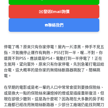
✉️
發送Email詢價
☎️
聯絡我們
停電了嗎？原來只有你家停電！屋內一片漆黑，伸手不見五
指，冷氣機停止運作有夠熱，PS5打到一半，喔….不對，你
還買不到PS5，應該還是PS4，電動打到一半停電了！正在
生氣時，望向窗外，原來只有你家停電，先別急著打電話給
台電，這大概率的是你家的無熔絲斷路器跳脫了，簡稱跳
電。
在早期的電影或是老一輩的人口中常常會提到要換保險絲、
或是換大一點的保險絲來讓熄掉的燈或是插座重新復活，但
現在卻很少聽到，這是為什麼呢？因為現在大多數的房子和
工廠都已經改用無熔絲斷路器，少部分工廠端仍能找到閘刀