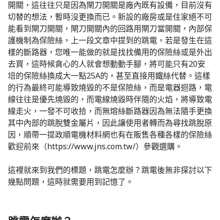
開關，這往往只是因為閘刀開關是廠內既有設備，目前沒有
切替的想法，暫時沒更換而已。新設的廠房或是住家絕不可
能看到閘刀開關，閘刀開關內的回路用閘刀當開關，內部保
護機制為保險絲，上一段文章中提到的跳電，若是發生在這
樣的斷路器，您唯一能做的就是找找備用的保險絲或是外出
去買，這時候貪心的人就會想動動手腳，將可能只有20安
培的保險絲換成大一點25A的，甚至直接用鐵絲代替。這樣
的行為最終可能導致燒毀的不是保險絲，而是電器迴路，電
線往往是優先燒毀的，而電線燒毀時伴隨的火焰，將導致電
線走火，一發不可收拾，而無熔絲斷路器因為無法隨手更換
其中內部的跳脫雙金屬片，因此讓使用者轉而為尋找跳脫原
因，順帶一提政順電機材料網也有在販售各種各樣的保險絲
歡迎前來（https://www.jns.com.tw/）參觀選購。
這裡就來到我們的標題，跳電怎麼辦？跳電後無非探討以下
幾點問題，這時就需要用到記憶了。