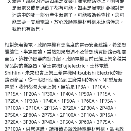
漏電，跳脫的迴路如果是安裝在漏電斷路器上，則可能
是漏電又或是過載了都有可能，如果是漏電則要探討是
迴路中的哪一部分產生漏電了，可能較為難查找，您可
能需要一支驗電筆，放心政順電機材料網永遠陪伴您，
我們也有販售。
相對急著復電，政順電機有更高度的電器安全建議，希望您
繼續往下半篇閱讀，當然如果您迫不及待想購買斷路器相關
商品，這裡仍然要向您介紹，政順電機目前已經上架多種常
見品牌的斷路器，富士電機Fujielectric、士林電機
Shihlin，未來也會上架三菱電機Mitsubishi Electric的斷
路器商品，從一般BH型商品到工廠常用的NV、NF型及漏
電型，我們都會大量上架，無論是1P3A、 1P10A、
1P15A、1P20A、1P30A、1P40A、1P50A、1P15A 、
1P20A 、1P30A、1P40A、1P50A 、1P60A、1P75A、
1P100A、2P10A、2P15A、2P20A、2P30A、2P40A、
2P50A、2P60A、2P75A、2P100A、3P10A、3P15A、
3P20A、3P30A、3P40A、3P50A、3P60A、3P75A、
3P100A，供您選購，請持續追蹤政順電機材料網，跟著政