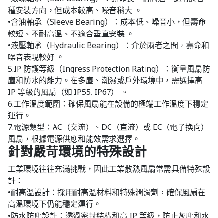
種安裝方向，但成本較高、噪音稍大 。
•含油軸承（Sleeve Bearing）：成本低、噪音小，但壽命
較短、不耐高溫、不適合垂直安裝 。
•液壓軸承（Hydraulic Bearing）：介於兩者之間，壽命和
噪音表現較好 。
5.IP 防護等級（Ingress Protection Rating）：衡量風扇防
塵和防水的能力。在多塵、潮濕或戶外環境中，需選擇高
IP 等級的風扇（如 IP55, IP67） 。
6.工作溫度範圍：確保風扇能在設備的極端工作溫度下穩定
運行。
7.電源類型：AC（交流）、DC（直流）或 EC（電子換向）
風扇，根據電源供應和能效需求選擇。
針對嚴苛環境的特殊設計
工業環境往往充滿挑戰，因此工業散熱風扇常需具備特殊設
計：
•耐高溫設計：採用耐高溫材料和特殊潤滑劑，確保風扇在
高溫環境下仍能穩定運行。
•防水防塵設計：透過密封結構和高 IP 等級，防止灰塵和水