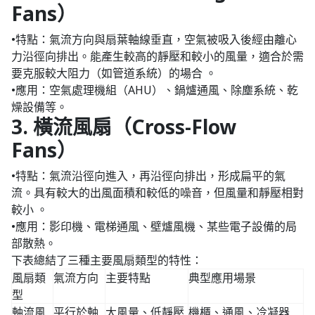
Fans）
•特點：氣流方向與扇葉軸線垂直，空氣被吸入後經由離心
力沿徑向排出。能產生較高的靜壓和較小的風量，適合於需
要克服較大阻力（如管道系統）的場合 。
•應用：空氣處理機組（AHU）、鍋爐通風、除塵系統、乾
燥設備等。
3. 橫流風扇（Cross-Flow
Fans）
•特點：氣流沿徑向進入，再沿徑向排出，形成扁平的氣
流。具有較大的出風面積和較低的噪音，但風量和靜壓相對
較小 。
•應用：影印機、電梯通風、壁爐風機、某些電子設備的局
部散熱。
下表總結了三種主要風扇類型的特性：
風扇類
氣流方向
主要特點
典型應用場景
型
軸流風
平行於軸
大風量、低靜壓
機櫃、通風、冷凝器