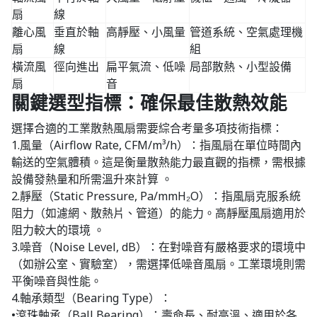
扇
線
離心風
垂直於軸
高靜壓、小風量
管道系統、空氣處理機
扇
線
組
橫流風
徑向進出
扁平氣流、低噪
局部散熱、小型設備
扇
音
關鍵選型指標：確保最佳散熱效能
選擇合適的工業散熱風扇需要綜合考量多項技術指標：
1.風量（Airflow Rate, CFM/m³/h）：指風扇在單位時間內
輸送的空氣體積。這是衡量散熱能力最直觀的指標，需根據
設備發熱量和所需溫升來計算 。
2.靜壓（Static Pressure, Pa/mmH₂O）：指風扇克服系統
阻力（如濾網、散熱片、管道）的能力。高靜壓風扇適用於
阻力較大的環境 。
3.噪音（Noise Level, dB）：在對噪音有嚴格要求的環境中
（如辦公室、實驗室），需選擇低噪音風扇。工業環境則需
平衡噪音與性能。
4.軸承類型（Bearing Type）：
•滾珠軸承（Ball Bearing）：壽命長、耐高溫、適用於各